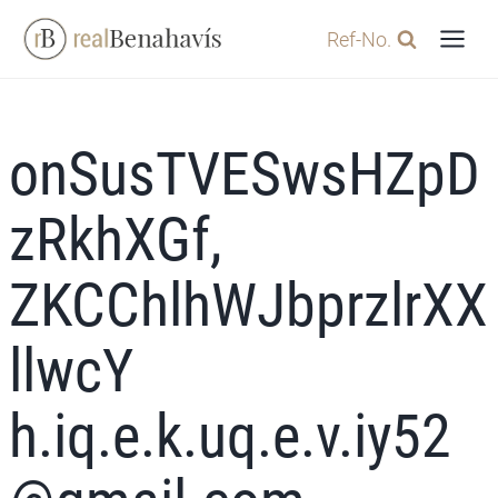
Skip
Ref-No.
to
content
onSusTVESwsHZpD
zRkhXGf,
ZKCChlhWJbprzlrXX
llwcY
h.iq.e.k.uq.e.v.iy52