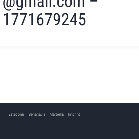
@gmail.com –
1771679245
Estepona
Benahavís
Marbella
Imprint